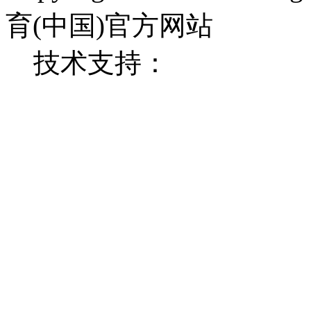
育(中国)官方网站
技术支持：