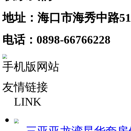
地址：海口市海秀中路51
电话：0898-66766228
手机版网站
友情链接
LINK